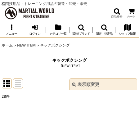
格闘技用品・トレーニング用品の製造・卸売・販売
商品検索
カート
メニュー
ログイン
カテゴリ一覧
競技/ブランド
認定・指定品
ショップ情報
ホーム
>
NEW ITEM
>
キックボクシング
キックボクシング
[
NEW ITEM
]
表示順変更
閉じる
28
件
表示数
:
並び順
:
絞り込む