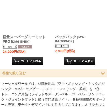
軽量スーパーダミーミット
バックパック
[
MW-
PRO
BACKPACK
]
[
DM615-BK
]
7,700
円
(税込)
24,200
円
(税込)
特集で絞り込む
マーシャルワールドは、格闘技用品（空手・ボクシング・キックボク
空手
シング・MMA・ラグビー・アメフト・レスリング・柔道）を中心に
トレーニング用品（フィットネス・ダンベル・バーベル・サンドバッ
MMA総合格闘技
ク・ジョイントマット）扱う専門通販サイト。 各種格闘技のサポータ
ーも充実、安全性・デザイン性にも注力しております。オリジナルウ
柔術