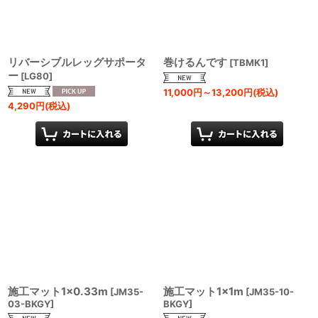
リバーシブルレッグサポータ
巻けるんです
[
TBMK1
]
ー
[
LG80
]
11,000
円
～13,200
円
(税込)
4,290
円
(税込)
施工マット1×0.33m
施工マット1×1m
[
JM35-
[
JM35-10-
03-BKGY
]
BKGY
]