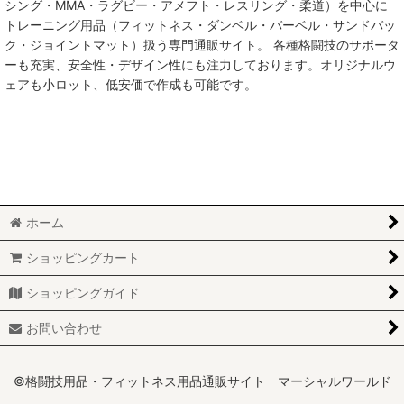
シング・MMA・ラグビー・アメフト・レスリング・柔道）を中心に
トレーニング用品（フィットネス・ダンベル・バーベル・サンドバッ
MMA総合格闘技
ク・ジョイントマット）扱う専門通販サイト。 各種格闘技のサポータ
ーも充実、安全性・デザイン性にも注力しております。オリジナルウ
柔術
ェアも小ロット、低安価で作成も可能です。
柔道
ボクシング
キックボクシング
ホーム
少林寺拳法
ショッピングカート
サンボ
ショッピングガイド
レスリング
お問い合わせ
RUGBY
MARTIAL WORLD
©格闘技用品・フィットネス用品通販サイト マーシャルワールド