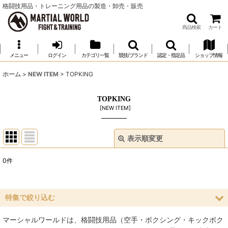
格闘技用品・トレーニング用品の製造・卸売・販売
商品検索
カート
メニュー
ログイン
カテゴリ一覧
競技/ブランド
認定・指定品
ショップ情報
ホーム
>
NEW ITEM
>
TOPKING
TOPKING
[
NEW ITEM
]
表示順変更
閉じる
0
件
表示数
:
並び順
:
特集で絞り込む
マーシャルワールドは、格闘技用品（空手・ボクシング・キックボク
絞り込む
空手