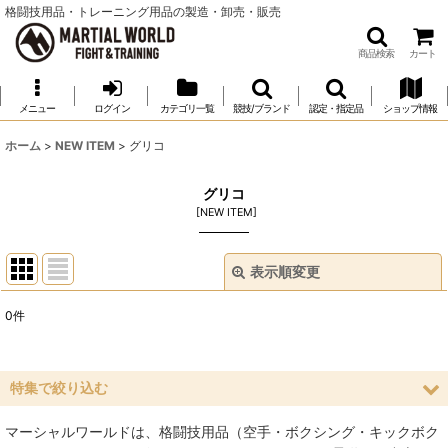
格闘技用品・トレーニング用品の製造・卸売・販売
商品検索
カート
メニュー
ログイン
カテゴリ一覧
競技/ブランド
認定・指定品
ショップ情報
ホーム
>
NEW ITEM
>
グリコ
グリコ
[
NEW ITEM
]
表示順変更
閉じる
0
件
表示数
:
並び順
:
特集で絞り込む
マーシャルワールドは、格闘技用品（空手・ボクシング・キックボク
絞り込む
空手