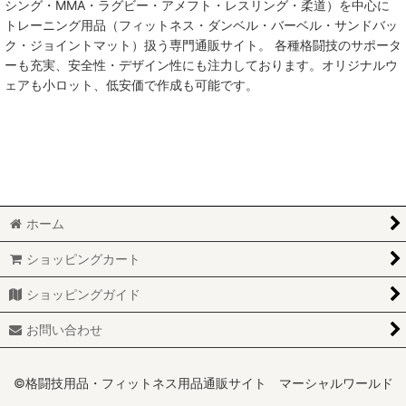
シング・MMA・ラグビー・アメフト・レスリング・柔道）を中心に
トレーニング用品（フィットネス・ダンベル・バーベル・サンドバッ
MMA総合格闘技
ク・ジョイントマット）扱う専門通販サイト。 各種格闘技のサポータ
ーも充実、安全性・デザイン性にも注力しております。オリジナルウ
柔術
ェアも小ロット、低安価で作成も可能です。
柔道
ボクシング
キックボクシング
ホーム
少林寺拳法
ショッピングカート
サンボ
ショッピングガイド
レスリング
お問い合わせ
RUGBY
MARTIAL WORLD
©格闘技用品・フィットネス用品通販サイト マーシャルワールド