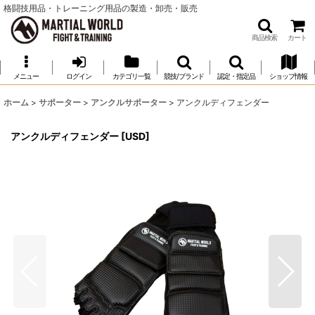
格闘技用品・トレーニング用品の製造・卸売・販売
商品検索
カート
メニュー
ログイン
カテゴリ一覧
競技/ブランド
認定・指定品
ショップ情報
ホーム
>
サポーター
>
アンクルサポーター
>
アンクルディフェンダー
アンクルディフェンダー
[
USD
]