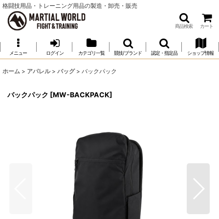
格闘技用品・トレーニング用品の製造・卸売・販売
商品検索
カート
メニュー
ログイン
カテゴリ一覧
競技/ブランド
認定・指定品
ショップ情報
ホーム
>
アパレル
>
バッグ
>
バックパック
バックパック
[
MW-BACKPACK
]