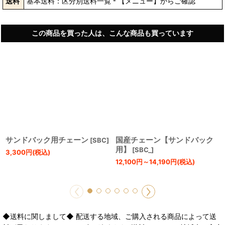
送料
基本送料：区分別送料一覧＊【メニュー】からご確認
この商品を買った人は、こんな商品も買っています
サンドバック用チェーン
国産チェーン【サンドバック
[
SBC
]
用】
[
SBC_
]
3,300
円
(税込)
12,100
円
～14,190
円
(税込)
◆送料に関しまして◆ 配送する地域、ご購入される商品によって送