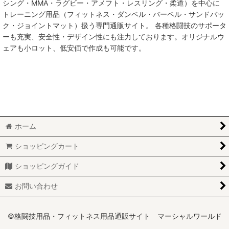
シング・MMA・ラグビー・アメフト・レスリング・柔道）を中心に
トレーニング用品（フィットネス・ダンベル・バーベル・サンドバッ
MMA総合格闘技
ク・ジョイントマット）扱う専門通販サイト。 各種格闘技のサポータ
ーも充実、安全性・デザイン性にも注力しております。オリジナルウ
柔術
ェアも小ロット、低安価で作成も可能です。
柔道
ボクシング
キックボクシング
ホーム
少林寺拳法
ショッピングカート
サンボ
ショッピングガイド
レスリング
お問い合わせ
RUGBY
MARTIAL WORLD
©格闘技用品・フィットネス用品通販サイト マーシャルワールド