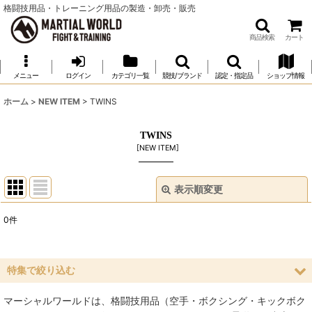
格闘技用品・トレーニング用品の製造・卸売・販売
商品検索
カート
メニュー
ログイン
カテゴリ一覧
競技/ブランド
認定・指定品
ショップ情報
ホーム
>
NEW ITEM
>
TWINS
TWINS
[
NEW ITEM
]
表示順変更
閉じる
0
件
表示数
:
並び順
:
特集で絞り込む
マーシャルワールドは、格闘技用品（空手・ボクシング・キックボク
絞り込む
空手