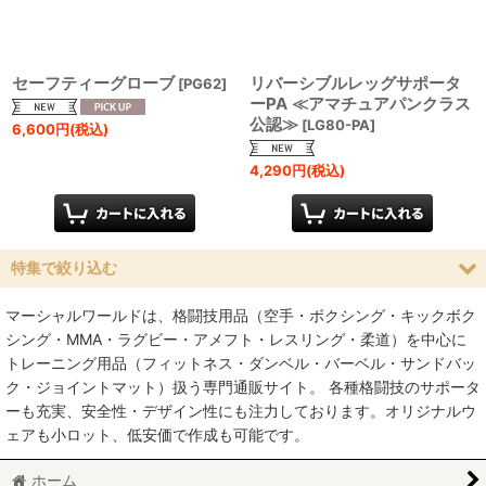
セーフティーグローブ
リバーシブルレッグサポータ
[
PG62
]
ーPA ≪アマチュアパンクラス
公認≫
[
LG80-PA
]
6,600
円
(税込)
4,290
円
(税込)
特集で絞り込む
マーシャルワールドは、格闘技用品（空手・ボクシング・キックボク
空手
シング・MMA・ラグビー・アメフト・レスリング・柔道）を中心に
トレーニング用品（フィットネス・ダンベル・バーベル・サンドバッ
MMA総合格闘技
ク・ジョイントマット）扱う専門通販サイト。 各種格闘技のサポータ
ーも充実、安全性・デザイン性にも注力しております。オリジナルウ
柔術
ェアも小ロット、低安価で作成も可能です。
柔道
ホーム