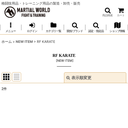
格闘技用品・トレーニング用品の製造・卸売・販売
商品検索
カート
メニュー
ログイン
カテゴリ一覧
競技/ブランド
認定・指定品
ショップ情報
ホーム
>
NEW ITEM
>
RF KARATE
RF KARATE
[
NEW ITEM
]
表示順変更
閉じる
2
件
表示数
:
並び順
:
絞り込む