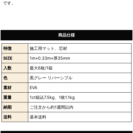
です。
商品仕様
特徴
施工用マット、芯材
SIZE
1m×0.33m×厚35mm
入数
最大6枚/1箱
色
黒グレー リバーシブル
素材
EVA
重量
1ct箱込7.5kg、1枚1.1kg
納期
ご注文から約1週間以内
送料
基本送料