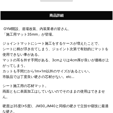
商品詳細
GYM開設、道場改装、内装業者の皆さん、
「施工用マット35mm」が登場。
ジョイントマットにシート施工をするケースが増えたことで、
シートに柄が浮き出てしまう、
ジョイント次第で有効的にマットを
使用できない事がある
。
マットの耳を外す手間がある、3cmよりは4cm厚が良いが価格が上
がってしまう。
カットも手間だから1m×1m以外のサイズがあるといい。
市販品では丁度良い硬さの芯材がない。etc…
シート施工用の芯材マット
。
両面ともに表面加工はしていないのでそのままの使用はできませ
ん。
硬度は
35
度
(±5
度
)
、
JM30,JM40
と同様の硬さで立技や寝技に最適
な硬さ。