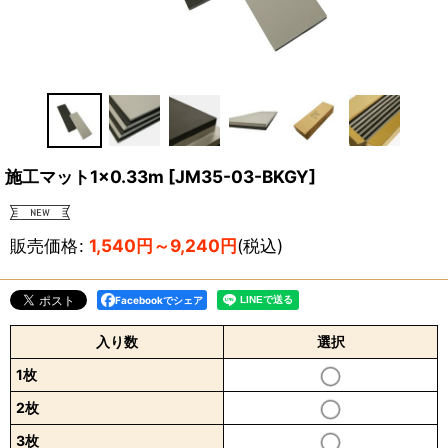
施工マット1×0.33m
[
JM35-03-BKGY
]
販売価格
:
1,540
円
～9,240
円
(税込)
Facebookでシェア
入り数
選択
1枚
2枚
3枚