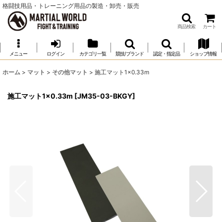
格闘技用品・トレーニング用品の製造・卸売・販売
商品検索
カート
メニュー
ログイン
カテゴリ一覧
競技/ブランド
認定・指定品
ショップ情報
ホーム
>
マット
>
その他マット
>
施工マット1×0.33m
施工マット1×0.33m
[
JM35-03-BKGY
]