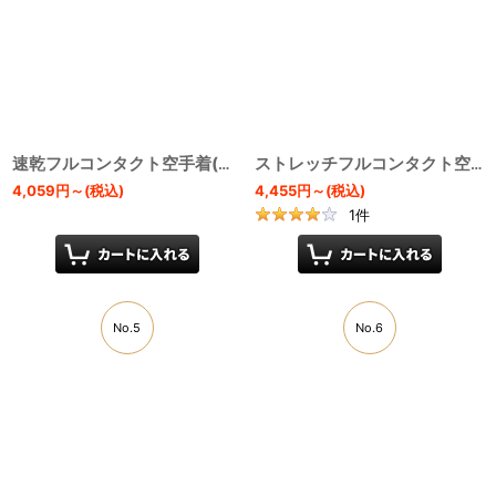
速乾フルコンタクト空手着(白) (白帯付)
[
KU8
]
ストレッチフルコンタクト空手着(白) (白帯付)
4,059
円
～
(税込)
4,455
円
～
(税込)
1
件
No.5
No.6