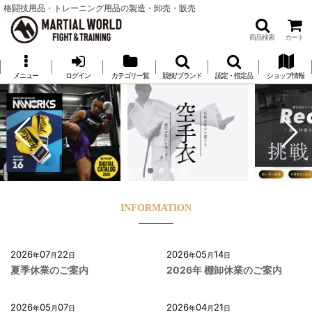
格闘技用品・トレーニング用品の製造・卸売・販売
商品検索
カート
メニュー
ログイン
カテゴリ一覧
競技/ブランド
認定・指定品
ショップ情報
INFORMATION
2026
07
22
2026
05
14
年
月
日
年
月
日
夏季休業のご案内
2026年 棚卸休業のご案内
2026
05
07
2026
04
21
年
月
日
年
月
日