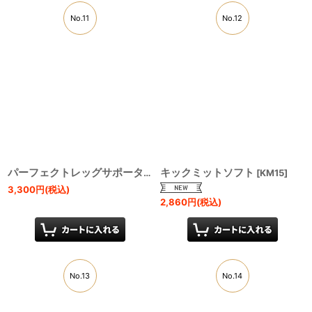
No.11
No.12
キックミットソフト
パーフェクトレッグサポーター
[
LG42
]
[
KM15
]
3,300
円
(税込)
2,860
円
(税込)
No.13
No.14