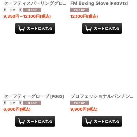
FM Boxing Glove
セーフティスパーリンググローブ
[
BG13
]
[
FBGV13
]
9,350
円
～12,100
円
(税込)
12,100
円
(税込)
セーフティーグローブ
[
PG62
]
プロフェッショナルパンチングミット
6,600
円
(税込)
9,900
円
(税込)