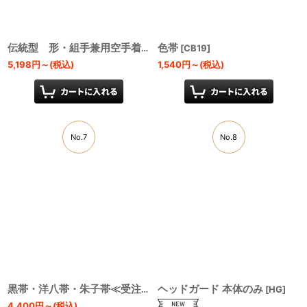
色帯
伝統型 形・組手兼用空手着 (白帯付)
[
CB19
[
TU1
]
]
5,198
円
～
(税込)
1,540
円
～
(税込)
No.7
No.8
ヘッドガード 本体のみ
黒帯・洋八帯・朱子帯≪受注生産商品/納期約2週間≫
[
BB・BBY1
[
HG
]
4,400
円
～
(税込)