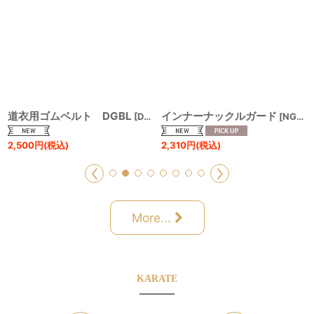
道衣用ゴムベルト DGBL
インナーナックルガード
[
DGBL
]
[
NG-IKG
2,500
円
(税込)
2,310
円
(税込)
More...
KARATE