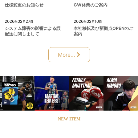
仕様変更のお知らせ
GW休業のご案内
2026
02
27
2026
02
10
年
月
日
年
月
日
システム障害の影響による誤
本社移転及び新拠点OPENのご
配送に関しまして
案内
More...
NEW ITEM