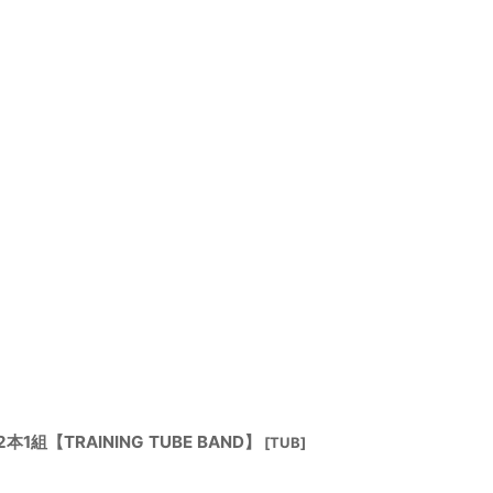
組【TRAINING TUBE BAND】
[
TUB
]