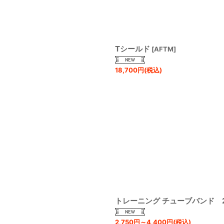
絞り込む
Tシールド
[
AFTM
]
18,700
円
(税込)
トレーニング チューブバンド 2本1
2,750
円
～4,400
円
(税込)