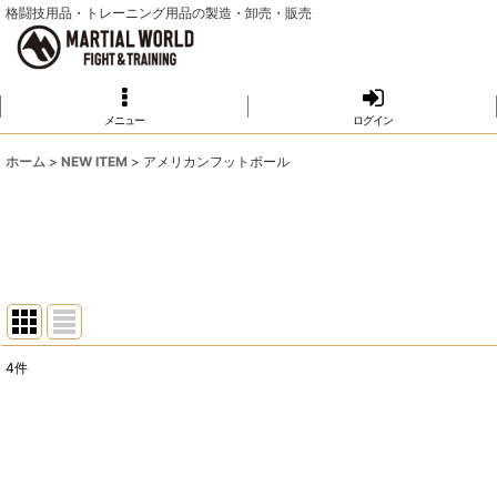
格闘技用品・トレーニング用品の製造・卸売・販売
メニュー
ログイン
ホーム
>
NEW ITEM
>
アメリカンフットボール
4
件
表示数
:
並び順
: