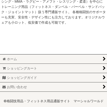
シング・MMA・ラグビー・アメフト・レスリング・柔道）を中心に
トレーニング用品（フィットネス・ダンベル・バーベル・サンドバッ
MMA総合格闘技
ク・ジョイントマット）扱う専門通販サイト。 各種格闘技のサポータ
ーも充実、安全性・デザイン性にも注力しております。オリジナルウ
柔術
ェアも小ロット、低安価で作成も可能です。
柔道
ボクシング
キックボクシング
ホーム
少林寺拳法
ショッピングカート
サンボ
ショッピングガイド
レスリング
お問い合わせ
RUGBY
MARTIAL WORLD
©格闘技用品・フィットネス用品通販サイト マーシャルワールド