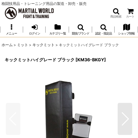
格闘技用品・トレーニング用品の製造・卸売・販売
商品検索
カート
メニュー
ログイン
カテゴリ一覧
競技/ブランド
認定・指定品
ショップ情報
ホーム
>
ミット
>
キックミット
>
キックミットハイグレード ブラック
キックミットハイグレード ブラック
[
KM36-BKGY
]