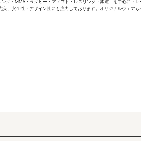
シング・MMA・ラグビー・アメフト・レスリング・柔道）を中心にトレ
絞り込む
も充実、安全性・デザイン性にも注力しております。オリジナルウェアも