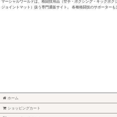
マーシャルワールドは、格闘技用品（空手・ボクシング・キックボク
空手
ジョイントマット）扱う専門通販サイト。 各種格闘技のサポーター
MMA総合格闘技
柔術
柔道
ボクシング
キックボクシング
少林寺拳法
サンボ
レスリング
ホーム
RUGBY
ショッピングカート
MARTIAL WORLD