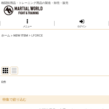
格闘技用品・トレーニング用品の製造・卸売・販売
メニュー
ログイン
ホーム
>
NEW ITEM
>
LFORCE
0
件
表示数
:
並び順
:
特集で絞り込む