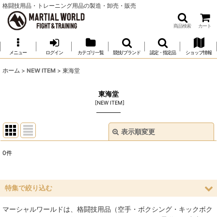
格闘技用品・トレーニング用品の製造・卸売・販売
商品検索
カート
メニュー
ログイン
カテゴリ一覧
競技/ブランド
認定・指定品
ショップ情報
ホーム
>
NEW ITEM
>
東海堂
東海堂
[
NEW ITEM
]
表示順変更
閉じる
0
件
表示数
:
並び順
:
特集で絞り込む
マーシャルワールドは、格闘技用品（空手・ボクシング・キックボク
絞り込む
空手