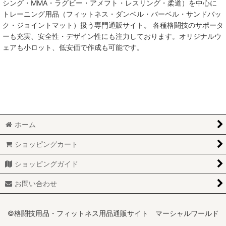
シング・MMA・ラグビー・アメフト・レスリング・柔道）を中心に
トレーニング用品（フィットネス・ダンベル・バーベル・サンドバッ
MMA総合格闘技
ク・ジョイントマット）扱う専門通販サイト。 各種格闘技のサポータ
ーも充実、安全性・デザイン性にも注力しております。オリジナルウ
柔術
ェアも小ロット、低安価で作成も可能です。
柔道
ボクシング
キックボクシング
ホーム
少林寺拳法
ショッピングカート
サンボ
ショッピングガイド
レスリング
お問い合わせ
RUGBY
MARTIAL WORLD
©格闘技用品・フィットネス用品通販サイト マーシャルワールド