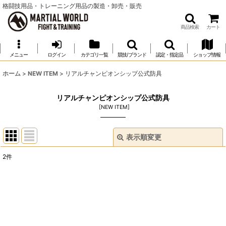
格闘技用品・トレーニング用品の製造・卸売・販売
商品検索
カート
メニュー
ログイン
カテゴリ一覧
競技/ブランド
認定・指定品
ショップ情報
ホーム
>
NEW ITEM
>
リアルチャンピオンシップ公式防具
リアルチャンピオンシップ公式防具
[
NEW ITEM
]
表示順変更
閉じる
2
件
表示数
:
並び順
:
絞り込む