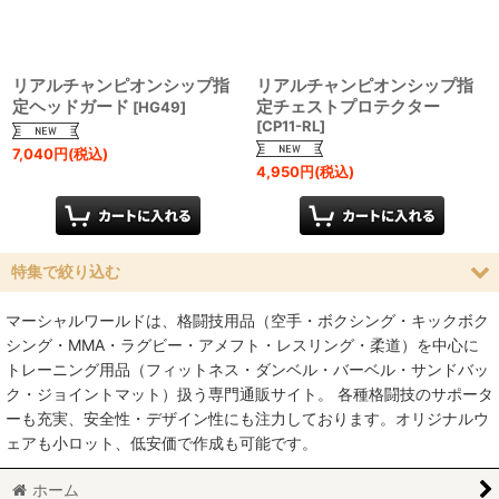
リアルチャンピオンシップ指
リアルチャンピオンシップ指
定ヘッドガード
定チェストプロテクター
[
HG49
]
[
CP11-RL
]
7,040
円
(税込)
4,950
円
(税込)
特集で絞り込む
マーシャルワールドは、格闘技用品（空手・ボクシング・キックボク
空手
シング・MMA・ラグビー・アメフト・レスリング・柔道）を中心に
トレーニング用品（フィットネス・ダンベル・バーベル・サンドバッ
MMA総合格闘技
ク・ジョイントマット）扱う専門通販サイト。 各種格闘技のサポータ
ーも充実、安全性・デザイン性にも注力しております。オリジナルウ
柔術
ェアも小ロット、低安価で作成も可能です。
柔道
ホーム