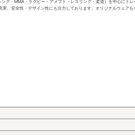
シング・MMA・ラグビー・アメフト・レスリング・柔道）を中心にトレ
絞り込む
も充実、安全性・デザイン性にも注力しております。オリジナルウェアも