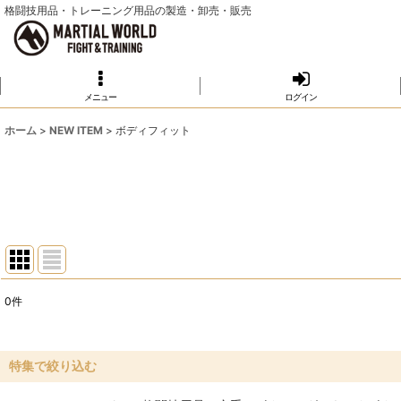
格闘技用品・トレーニング用品の製造・卸売・販売
メニュー
ログイン
ホーム
>
NEW ITEM
>
ボディフィット
0
件
表示数
:
並び順
:
特集で絞り込む