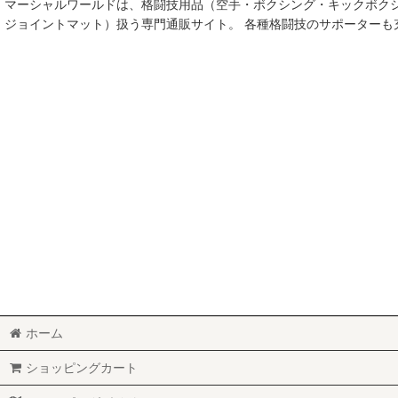
マーシャルワールドは、格闘技用品（空手・ボクシング・キックボク
空手
ジョイントマット）扱う専門通販サイト。 各種格闘技のサポーター
MMA総合格闘技
柔術
柔道
ボクシング
キックボクシング
少林寺拳法
サンボ
レスリング
ホーム
RUGBY
ショッピングカート
MARTIAL WORLD