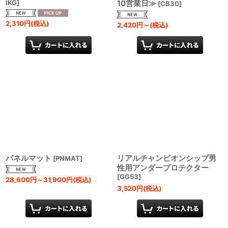
IKG
]
10営業日≫
[
CB30
]
2,310
円
(税込)
2,420
円
～
(税込)
パネルマット
リアルチャンピオンシップ男
[
PNMAT
]
性用アンダープロテクター
[
GG53
]
28,600
円
～31,900
円
(税込)
3,520
円
(税込)