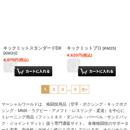
キックミットスタンダードDX
キックミットプロ
[
KM25
]
[
KM30
]
4,620
円
(税込)
4,070
円
(税込)
1
2
3
...
5
次
»
マーシャルワールドは、格闘技用品（空手・ボクシング・キックボク
シング・MMA・ラグビー・アメフト・レスリング・柔道）を中心に
トレーニング用品（フィットネス・ダンベル・バーベル・サンドバッ
ク・ジョイントマット）扱う専門通販サイト。 各種格闘技のサポータ
ーも充実、安全性・デザイン性にも注力しております。オリジナルウ