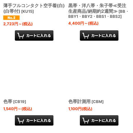
薄手フルコンタクト空手着(白)
黒帯・洋八帯・朱子帯≪受注
(白帯付)
生産商品/納期約2週間≫
[
KU15
]
[
BB・
BBY1・BBY2・BBS1・BBS2
]
4,400
円
～
(税込)
2,723
円
～
(税込)
色帯
色帯計測用
[
CB19
]
[
CBM
]
1,540
円
～
(税込)
1,100
円
(税込)