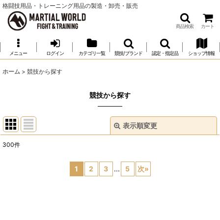
格闘技用品・トレーニング用品の製造・卸売・販売
商品検索
カート
メニュー
ログイン
カテゴリ一覧
競技/ブランド
認定・指定品
ショップ情報
ホーム
>
競技から探す
競技から探す
表示順変更
閉じる
300
件
表示数
:
1
2
3
...
5
次
»
並び順
:
絞り込む