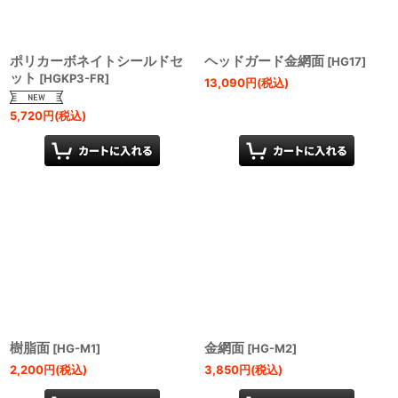
ポリカーボネイトシールドセ
ヘッドガード金網面
[
HG17
]
ット
[
HGKP3-FR
]
13,090
円
(税込)
5,720
円
(税込)
樹脂面
金網面
[
HG-M1
]
[
HG-M2
]
2,200
円
(税込)
3,850
円
(税込)