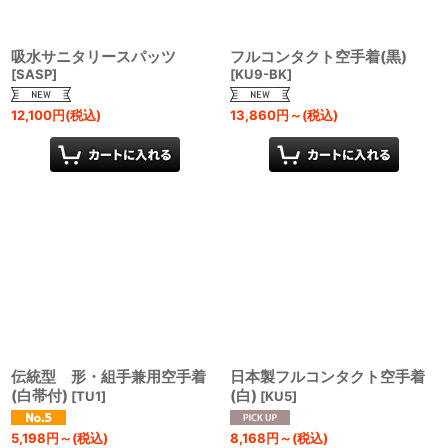
吸水サニタリースパッツ
フルコンタクト空手着(黒)
[
SASP
]
[
KU9-BK
]
12,100
円
(税込)
13,860
円
～
(税込)
伝統型 形・組手兼用空手着
日本製フルコンタクト空手着
(白帯付)
(白)
[
TU1
]
[
KU5
]
5,198
円
～
(税込)
8,168
円
～
(税込)