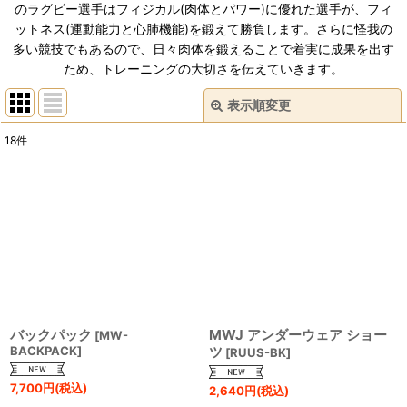
のラグビー選手はフィジカル(肉体とパワー)に優れた選手が、フィ
ットネス(運動能力と心肺機能)を鍛えて勝負します。さらに怪我の
多い競技でもあるので、日々肉体を鍛えることで着実に成果を出す
ため、トレーニングの大切さを伝えていきます。
表示順変更
閉じる
18
件
表示数
:
並び順
:
絞り込む
バックパック
MWJ アンダーウェア ショー
[
MW-
BACKPACK
]
ツ
[
RUUS-BK
]
7,700
円
(税込)
2,640
円
(税込)