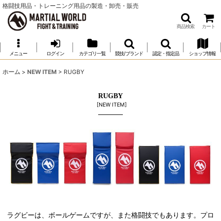
格闘技用品・トレーニング用品の製造・卸売・販売
商品検索
カート
メニュー
ログイン
カテゴリ一覧
競技/ブランド
認定・指定品
ショップ情報
ホーム
>
NEW ITEM
>
RUGBY
RUGBY
[
NEW ITEM
]
ラグビーは、ボールゲームですが、また格闘技でもあります。プロ