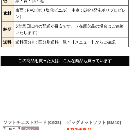
色
緑・青・赤・黒
表面 : PVC (ポリ塩化ビニル) 中身 : EPP (発泡ポリプロピレ
素材
ン）
5営業日以内の配送が目安です。（在庫欠品の場合はご連絡
納期
いたします）
送料
送料区分K：区分別送料一覧＊【メニュー】からご確認
この商品を買った人は、こんな商品も買っています
ソフトチェストガード
ビッグミットソフト
[
CG28
]
[
BM40
]
9,130
円
(税込)