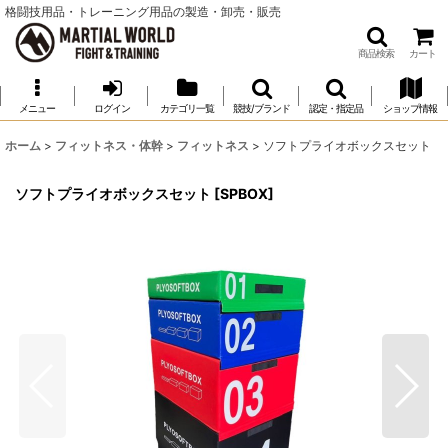
格闘技用品・トレーニング用品の製造・卸売・販売
商品検索
カート
メニュー
ログイン
カテゴリ一覧
競技/ブランド
認定・指定品
ショップ情報
ホーム
>
フィットネス・体幹
>
フィットネス
>
ソフトプライオボックスセット
ソフトプライオボックスセット
[
SPBOX
]