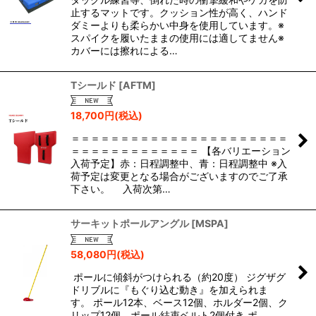
止するマットです。クッション性が高く、ハンド
ダミーよりも柔らかい中身を使用しています。※
スパイクを履いたままの使用には適してません※
カバーには擦れによる…
Tシールド
[
AFTM
]
18,700
円
(税込)
＝＝＝＝＝＝＝＝＝＝＝＝＝＝＝＝＝＝＝＝＝＝
＝＝＝＝＝＝＝＝＝＝＝＝＝ 【各バリエーション
入荷予定】赤：日程調整中、青：日程調整中 ※入
荷予定は変更となる場合がございますのでご了承
下さい。 入荷次第…
サーキットポールアングル
[
MSPA
]
58,080
円
(税込)
ポールに傾斜がつけられる（約20度） ジグザグ
ドリブルに『もぐり込む動き』を加えられま
す。 ポール12本、ベース12個、ホルダー2個、ク
リップ12個、ポール結束ベルト2個付き ポ…