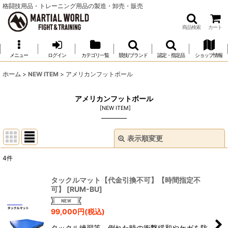
格闘技用品・トレーニング用品の製造・卸売・販売
商品検索
カート
メニュー
ログイン
カテゴリ一覧
競技/ブランド
認定・指定品
ショップ情報
ホーム
>
NEW ITEM
>
アメリカンフットボール
アメリカンフットボール
[
NEW ITEM
]
表示順変更
閉じる
4
件
表示数
:
タックルマット【代金引換不可】【時間指定不
可】
[
RUM-BU
]
並び順
:
99,000
円
(税込)
絞り込む
タックル練習等、倒れた時の衝撃緩和やケガを防