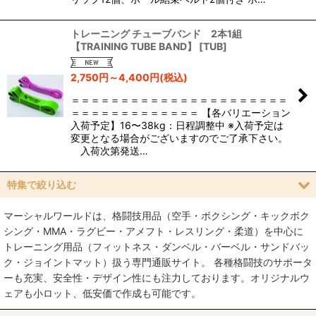
トレーニング チューブバンド 2本1組
【TRAINING TUBE BAND】
[
TUB
]
2,750
円
～4,400
円
(税込)
＝＝＝＝＝＝＝＝＝＝＝＝＝＝＝＝＝＝＝＝＝＝
＝＝＝＝＝＝＝＝＝＝＝＝＝ 【各バリエーション
入荷予定】16〜38kg：日程調整中 ※入荷予定は
変更となる場合がございますのでご了承下さい。
入荷次第発送…
特集で絞り込む
マーシャルワールドは、格闘技用品（空手・ボクシング・キックボク
空手
シング・MMA・ラグビー・アメフト・レスリング・柔道）を中心に
トレーニング用品（フィットネス・ダンベル・バーベル・サンドバッ
MMA総合格闘技
ク・ジョイントマット）扱う専門通販サイト。 各種格闘技のサポータ
ーも充実、安全性・デザイン性にも注力しております。オリジナルウ
柔術
ェアも小ロット、低安価で作成も可能です。
柔道