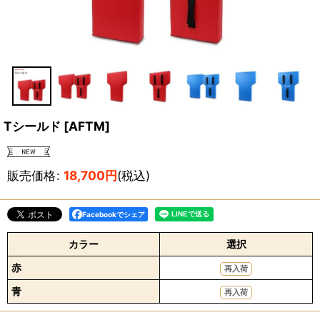
Tシールド
[
AFTM
]
販売価格
:
18,700
円
(税込)
Facebookでシェア
カラー
選択
赤
再入荷
青
再入荷