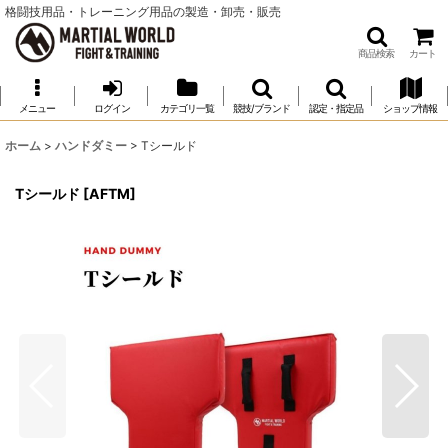
格闘技用品・トレーニング用品の製造・卸売・販売
商品検索
カート
メニュー
ログイン
カテゴリ一覧
競技/ブランド
認定・指定品
ショップ情報
ホーム
>
ハンドダミー
>
Tシールド
Tシールド
[
AFTM
]