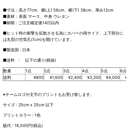
■寸法：高さ77cm、横(上) 56cm、横(下) 38cm、厚み12cm
■素材：表面 マース、中身 ウレタン
■納期 : ご注文確定後14日以内
■ヒット時の衝撃を拡散させる為にカバーの両サイド、上下部分に
は丸型の空気孔(1cm)を開けています。
■製造国 : 日本
■送料 : 以下の通り(税抜)
数量
1点
2点
3点
4点
5点
6点
送料
¥800
¥1,600
¥2,400
¥3,200
¥4,000
¥
※チームロゴや文字のプリントもお受け致します。
サイズ : 25cm x 25cm 以下
プリントカラー : 1色
版代 : 16,500円(税込)