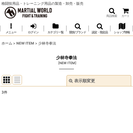
格闘技用品・トレーニング用品の製造・卸売・販売
商品検索
カート
メニュー
ログイン
カテゴリ一覧
競技/ブランド
認定・指定品
ショップ情報
ホーム
>
NEW ITEM
>
少林寺拳法
少林寺拳法
[
NEW ITEM
]
表示順変更
閉じる
3
件
表示数
:
並び順
:
絞り込む