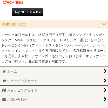
7,700
円
(税込)
特集で絞り込む
マーシャルワールドは、格闘技用品（空手・ボクシング・キックボク
空手
シング・MMA・ラグビー・アメフト・レスリング・柔道）を中心に
トレーニング用品（フィットネス・ダンベル・バーベル・サンドバッ
MMA総合格闘技
ク・ジョイントマット）扱う専門通販サイト。 各種格闘技のサポータ
ーも充実、安全性・デザイン性にも注力しております。オリジナルウ
柔術
ェアも小ロット、低安価で作成も可能です。
柔道
ホーム
ボクシング
ショッピングカート
キックボクシング
ショッピングガイド
少林寺拳法
お問い合わせ