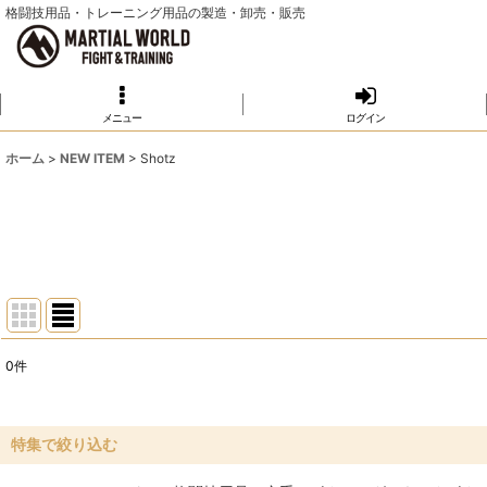
格闘技用品・トレーニング用品の製造・卸売・販売
メニュー
ログイン
ホーム
>
NEW ITEM
>
Shotz
0
件
表示数
:
並び順
:
特集で絞り込む