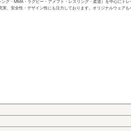
シング・MMA・ラグビー・アメフト・レスリング・柔道）を中心にトレ
絞り込む
も充実、安全性・デザイン性にも注力しております。オリジナルウェアも