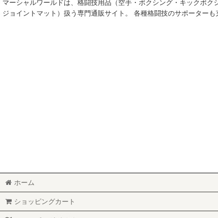
マーシャルワールドは、格闘技用品（空手・ボクシング・キックボク
空手
ジョイントマット）扱う専門通販サイト。 各種格闘技のサポーター
MMA総合格闘技
柔術
柔道
ボクシング
キックボクシング
少林寺拳法
サンボ
レスリング
ホーム
RUGBY
ショッピングカート
MARTIAL WORLD