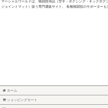
マーシャルワールドは、格闘技用品（空手・ボクシング・キックボク
空手
ジョイントマット）扱う専門通販サイト。 各種格闘技のサポーター
MMA総合格闘技
柔術
柔道
ボクシング
キックボクシング
少林寺拳法
サンボ
レスリング
ホーム
RUGBY
ショッピングカート
MARTIAL WORLD