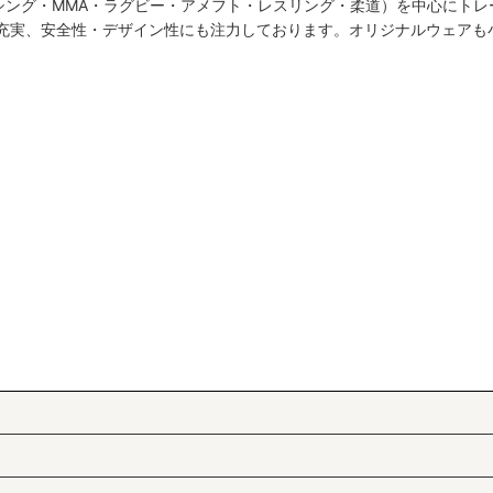
シング・MMA・ラグビー・アメフト・レスリング・柔道）を中心にトレ
絞り込む
も充実、安全性・デザイン性にも注力しております。オリジナルウェアも