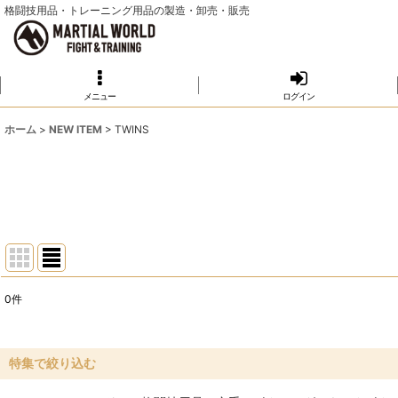
格闘技用品・トレーニング用品の製造・卸売・販売
メニュー
ログイン
ホーム
>
NEW ITEM
>
TWINS
0
件
表示数
:
並び順
:
特集で絞り込む