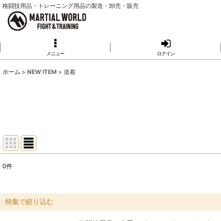
格闘技用品・トレーニング用品の製造・卸売・販売
メニュー
ログイン
ホーム
>
NEW ITEM
>
道着
0
件
表示数
:
並び順
:
特集で絞り込む