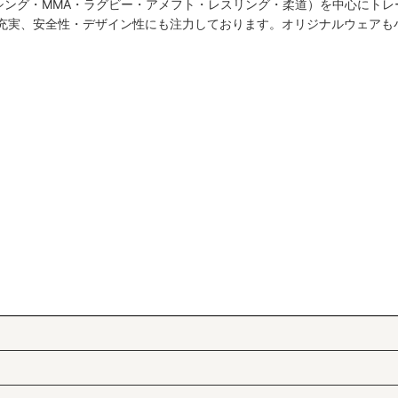
シング・MMA・ラグビー・アメフト・レスリング・柔道）を中心にトレ
絞り込む
も充実、安全性・デザイン性にも注力しております。オリジナルウェアも