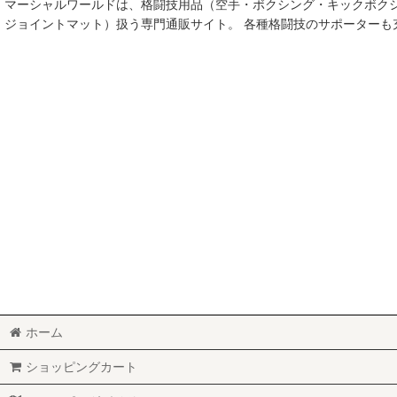
マーシャルワールドは、格闘技用品（空手・ボクシング・キックボク
空手
ジョイントマット）扱う専門通販サイト。 各種格闘技のサポーター
MMA総合格闘技
柔術
柔道
ボクシング
キックボクシング
少林寺拳法
サンボ
レスリング
ホーム
RUGBY
ショッピングカート
MARTIAL WORLD