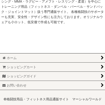
シング・MMA・ラグビー・アメフト・レスリング・柔道）を中心に
トレーニング用品（フィットネス・ダンベル・バーベル・サンドバッ
MMA総合格闘技
ク・ジョイントマット）扱う専門通販サイト。 各種格闘技のサポータ
ーも充実、安全性・デザイン性にも注力しております。オリジナルウ
柔術
ェアも小ロット、低安価で作成も可能です。
柔道
ボクシング
キックボクシング
ホーム
少林寺拳法
ショッピングカート
サンボ
ショッピングガイド
レスリング
お問い合わせ
RUGBY
MARTIAL WORLD
©格闘技用品・フィットネス用品通販サイト マーシャルワールド