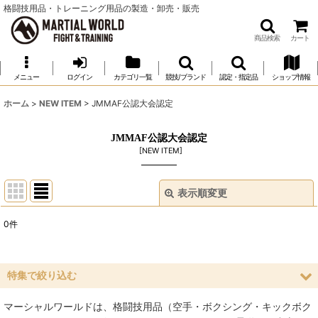
格闘技用品・トレーニング用品の製造・卸売・販売
商品検索
カート
メニュー
ログイン
カテゴリ一覧
競技/ブランド
認定・指定品
ショップ情報
ホーム
>
NEW ITEM
>
JMMAF公認大会認定
JMMAF公認大会認定
[
NEW ITEM
]
表示順変更
閉じる
0
件
表示数
:
並び順
:
特集で絞り込む
マーシャルワールドは、格闘技用品（空手・ボクシング・キックボク
絞り込む
空手