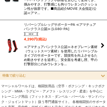
掴みやすさ、打撃感にも拘りウレタンのクッショ
ン性が抜群です。■商品紹介MOVIE 大会指定/公
認≪アマ…
リバーシブルレッグサポーターPA ≪アマチュア
パンクラス公認≫
[
LG80-PA
]
4,290
円
(税込)
≪アマチュアパンクラス公認≫ネオプレーン素材
（ウェットスーツ素材）を使用したリバーシブル
タイプのサポーターです。競技性を向上させるた
め動きやすさを追求し、安全面を考慮し脛、甲の
打撃部分にのみウレタンを…
特集で絞り込む
マーシャルワールドは、格闘技用品（空手・ボクシング・キックボク
空手
シング・MMA・ラグビー・アメフト・レスリング・柔道）を中心に
トレーニング用品（フィットネス・ダンベル・バーベル・サンドバッ
MMA総合格闘技
ク・ジョイントマット）扱う専門通販サイト。 各種格闘技のサポータ
ーも充実、安全性・デザイン性にも注力しております。オリジナルウ