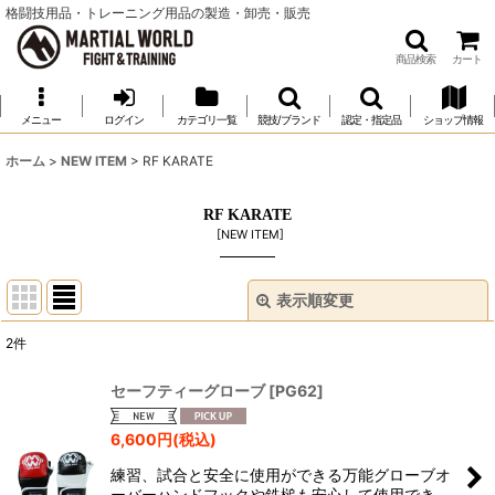
格闘技用品・トレーニング用品の製造・卸売・販売
商品検索
カート
メニュー
ログイン
カテゴリ一覧
競技/ブランド
認定・指定品
ショップ情報
ホーム
>
NEW ITEM
>
RF KARATE
RF KARATE
[
NEW ITEM
]
表示順変更
閉じる
2
件
表示数
:
セーフティーグローブ
[
PG62
]
並び順
:
6,600
円
(税込)
練習、試合と安全に使用ができる万能グローブオ
絞り込む
ーバーハンドフックや鉄槌も安心して使用でき、