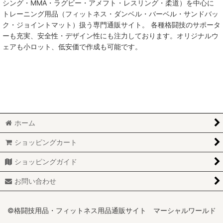
シング・MMA・ラグビー・アメフト・レスリング・柔道）を中心に
トレーニング用品（フィットネス・ダンベル・バーベル・サンドバッ
MMA総合格闘技
ク・ジョイントマット）扱う専門通販サイト。 各種格闘技のサポータ
ーも充実、安全性・デザイン性にも注力しております。オリジナルウ
柔術
ェアも小ロット、低安価で作成も可能です。
柔道
ボクシング
キックボクシング
ホーム
少林寺拳法
ショッピングカート
サンボ
ショッピングガイド
レスリング
お問い合わせ
RUGBY
MARTIAL WORLD
©格闘技用品・フィットネス用品通販サイト マーシャルワールド