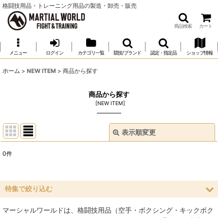
格闘技用品・トレーニング用品の製造・卸売・販売
商品検索
カート
メニュー
ログイン
カテゴリ一覧
競技/ブランド
認定・指定品
ショップ情報
ホーム
>
NEW ITEM
>
商品から探す
商品から探す
[
NEW ITEM
]
表示順変更
閉じる
0
件
表示数
:
並び順
:
特集で絞り込む
マーシャルワールドは、格闘技用品（空手・ボクシング・キックボク
絞り込む
空手