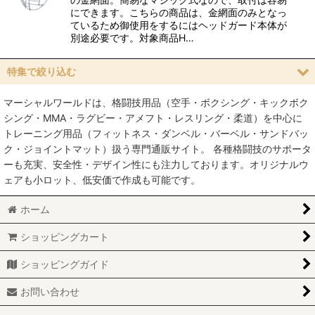
にできます。こちらの商品は、金網面のみとなっ
ているため御使用をするにはヘッドガード本体が
別途必要です。対象商品H…
特集で絞り込む
マーシャルワールドは、格闘技用品（空手・ボクシング・キックボク
空手
シング・MMA・ラグビー・アメフト・レスリング・柔道）を中心に
トレーニング用品（フィットネス・ダンベル・バーベル・サンドバッ
MMA総合格闘技
ク・ジョイントマット）扱う専門通販サイト。 各種格闘技のサポータ
ーも充実、安全性・デザイン性にも注力しております。オリジナルウ
柔術
ェアも小ロット、低安価で作成も可能です。
柔道
ホーム
ボクシング
ショッピングカート
キックボクシング
ショッピングガイド
少林寺拳法
お問い合わせ