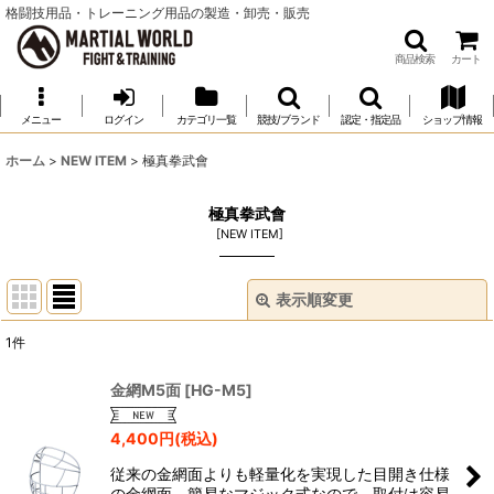
格闘技用品・トレーニング用品の製造・卸売・販売
商品検索
カート
メニュー
ログイン
カテゴリ一覧
競技/ブランド
認定・指定品
ショップ情報
ホーム
>
NEW ITEM
>
極真拳武會
極真拳武會
[
NEW ITEM
]
表示順変更
閉じる
1
件
表示数
:
金網M5面
[
HG-M5
]
並び順
:
4,400
円
(税込)
従来の金網面よりも軽量化を実現した目開き仕様
絞り込む
の金網面。簡易なマジック式なので、取付は容易