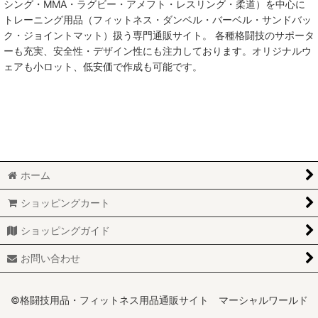
シング・MMA・ラグビー・アメフト・レスリング・柔道）を中心に
トレーニング用品（フィットネス・ダンベル・バーベル・サンドバッ
MMA総合格闘技
ク・ジョイントマット）扱う専門通販サイト。 各種格闘技のサポータ
ーも充実、安全性・デザイン性にも注力しております。オリジナルウ
柔術
ェアも小ロット、低安価で作成も可能です。
柔道
ボクシング
キックボクシング
ホーム
少林寺拳法
ショッピングカート
サンボ
ショッピングガイド
レスリング
お問い合わせ
RUGBY
MARTIAL WORLD
©格闘技用品・フィットネス用品通販サイト マーシャルワールド