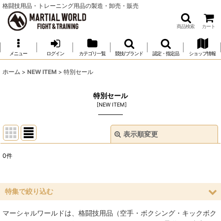
格闘技用品・トレーニング用品の製造・卸売・販売
商品検索
カート
メニュー
ログイン
カテゴリ一覧
競技/ブランド
認定・指定品
ショップ情報
ホーム
>
NEW ITEM
>
特別セール
特別セール
[
NEW ITEM
]
表示順変更
閉じる
0
件
表示数
:
並び順
:
特集で絞り込む
マーシャルワールドは、格闘技用品（空手・ボクシング・キックボク
絞り込む
空手