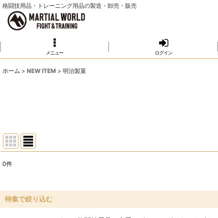
格闘技用品・トレーニング用品の製造・卸売・販売
メニュー
ログイン
ホーム
>
NEW ITEM
>
明治製菓
0
件
表示数
:
並び順
:
特集で絞り込む