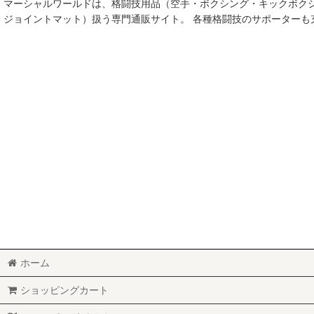
マーシャルワールドは、格闘技用品（空手・ボクシング・キックボク
空手
ジョイントマット）扱う専門通販サイト。 各種格闘技のサポーター
MMA総合格闘技
柔術
柔道
ボクシング
キックボクシング
少林寺拳法
サンボ
レスリング
ホーム
RUGBY
ショッピングカート
MARTIAL WORLD