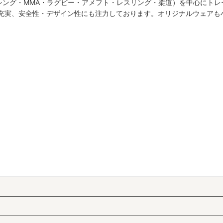
シング・MMA・ラグビー・アメフト・レスリング・柔道）を中心にトレ
絞り込む
も充実、安全性・デザイン性にも注力しております。オリジナルウェアも