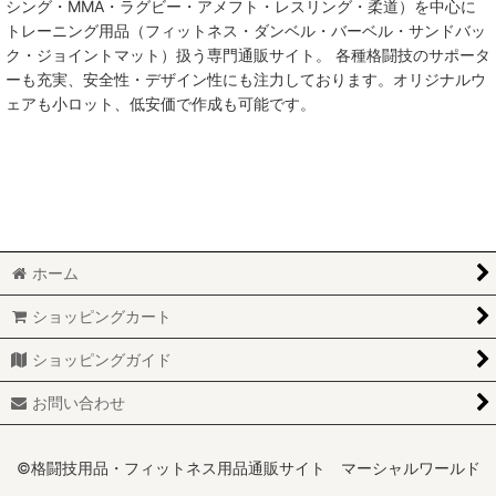
シング・MMA・ラグビー・アメフト・レスリング・柔道）を中心に
トレーニング用品（フィットネス・ダンベル・バーベル・サンドバッ
MMA総合格闘技
ク・ジョイントマット）扱う専門通販サイト。 各種格闘技のサポータ
ーも充実、安全性・デザイン性にも注力しております。オリジナルウ
柔術
ェアも小ロット、低安価で作成も可能です。
柔道
ボクシング
キックボクシング
ホーム
少林寺拳法
ショッピングカート
サンボ
ショッピングガイド
レスリング
お問い合わせ
RUGBY
MARTIAL WORLD
©格闘技用品・フィットネス用品通販サイト マーシャルワールド