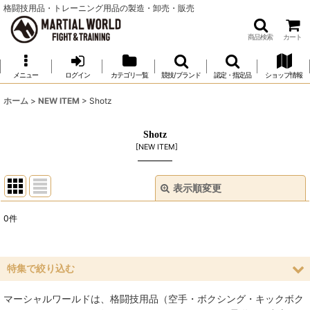
格闘技用品・トレーニング用品の製造・卸売・販売
商品検索
カート
メニュー
ログイン
カテゴリ一覧
競技/ブランド
認定・指定品
ショップ情報
ホーム
>
NEW ITEM
>
Shotz
Shotz
[
NEW ITEM
]
表示順変更
閉じる
0
件
表示数
:
並び順
:
特集で絞り込む
マーシャルワールドは、格闘技用品（空手・ボクシング・キックボク
絞り込む
空手