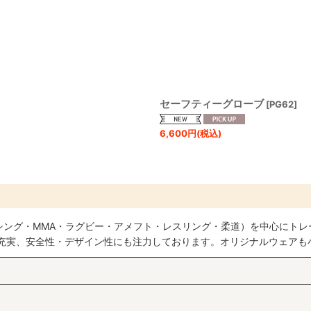
絞り込む
セーフティーグローブ
[
PG62
]
6,600
円
(税込)
シング・MMA・ラグビー・アメフト・レスリング・柔道）を中心にトレ
も充実、安全性・デザイン性にも注力しております。オリジナルウェアも