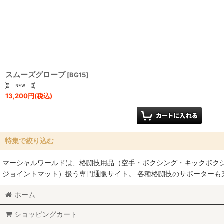
並び順
:
スムーズグローブ
[
BG15
]
13,200
円
(税込)
特集で絞り込む
マーシャルワールドは、格闘技用品（空手・ボクシング・キックボク
空手
ジョイントマット）扱う専門通販サイト。 各種格闘技のサポーター
MMA総合格闘技
ホーム
柔術
ショッピングカート