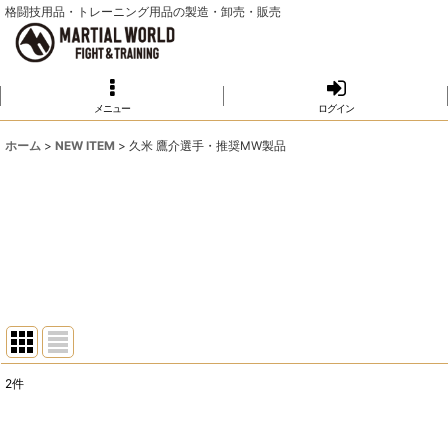
格闘技用品・トレーニング用品の製造・卸売・販売
メニュー
ログイン
ホーム
>
NEW ITEM
>
久米 鷹介選手・推奨MW製品
2
件
表示数
: