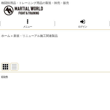
格闘技用品・トレーニング用品の製造・卸売・販売
メニュー
ログイン
ホーム
>
新規・リニューアル施工関連製品
69
件
表示数
:
並び順
: