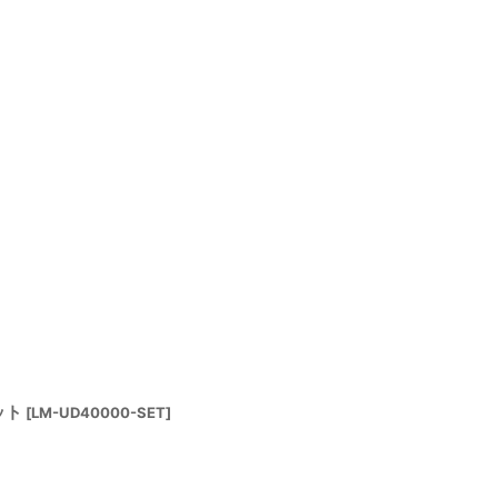
ット
[
LM-UD40000-SET
]