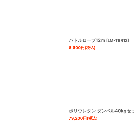
バトルロープ12ｍ
[
LM-TBR12
]
6,600
円
(税込)
ポリウレタン ダンベル40kgセ
79,200
円
(税込)