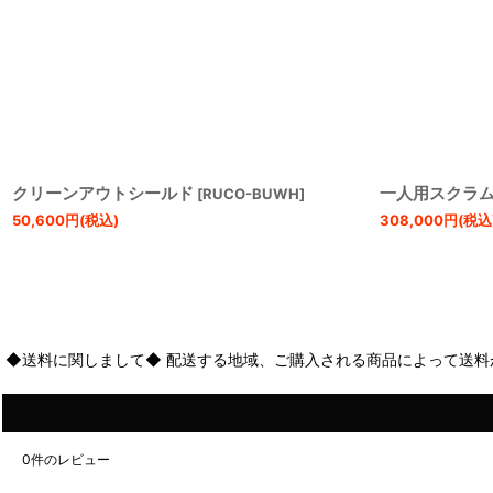
クリーンアウトシールド
一人用スクラム
[
RUCO-BUWH
]
50,600
円
(税込)
308,000
円
(税込
◆送料に関しまして◆ 配送する地域、ご購入される商品によって送料
0
件のレビュー