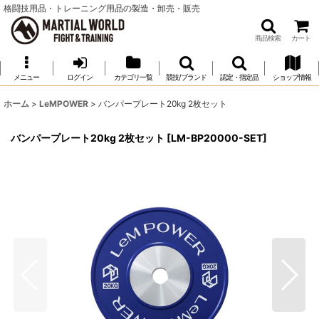
格闘技用品・トレーニング用品の製造・卸売・販売
商品検索
カート
メニュー
ログイン
カテゴリ一覧
競技/ブランド
認定・指定品
ショップ情報
ホーム
>
LeMPOWER
>
バンパープレート20kg 2枚セット
バンパープレート20kg 2枚セット
[
LM-BP20000-SET
]