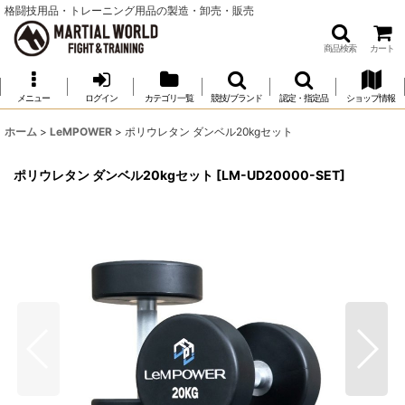
格闘技用品・トレーニング用品の製造・卸売・販売
商品検索
カート
メニュー
ログイン
カテゴリ一覧
競技/ブランド
認定・指定品
ショップ情報
ホーム
>
LeMPOWER
>
ポリウレタン ダンベル20kgセット
ポリウレタン ダンベル20kgセット
[
LM-UD20000-SET
]