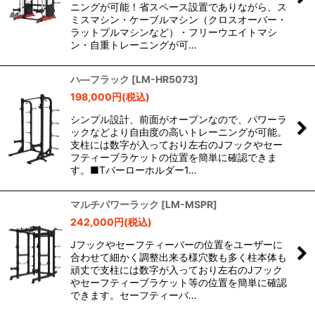
ニングが可能！省スペース設置でありながら、ス
ミスマシン・ケーブルマシン（クロスオーバー・
ラットプルマシンなど）・フリーウエイトマシ
ン・自重トレーニングが可…
ハ―フラック
[
LM-HR5073
]
198,000
円
(税込)
シンプル設計、前面がオープンなので、パワーラ
ックなどより自由度の高いトレーニングが可能。
支柱には数字が入っており左右のJフックやセー
フティーブラケットの位置を簡単に確認できま
す。■Tバーローホルダー1…
マルチパワーラック
[
LM-MSPR
]
242,000
円
(税込)
Jフックやセーフティーバーの位置をユーザーに
合わせて細かく調整出来る様穴数も多く柱本体も
頑丈で支柱には数字が入っており左右のJフック
やセーフティーブラケット等の位置を簡単に確認
できます。セーフティーバ…