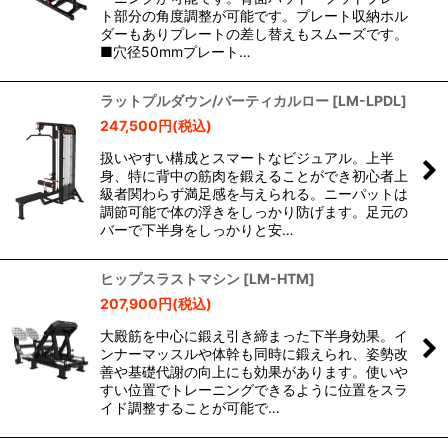
ト部分の角度調整が可能です。プレート収納ホル
ダーもありプレートの差し替えもスムーズです。
■穴径50mmプレート…
ラットプルダウン/バーティカルロー
[
LM-LPDL
]
247,500
円
(税込)
扱いやすい構成とスマートなビジュアル。上半
身、特に背中の筋肉を鍛えることができ初心者上
級者関わらず満足感を与えられる。ニーパットは
調節可能で体の浮きをしっかり防げます。足元の
バーで下半身をしっかりと安…
ヒップスラストマシン
[
LM-HTM
]
207,900
円
(税込)
大殿筋を中心に鍛え引き締まった下半身効果。イ
ンナーマッスルや体幹も同時に鍛えられ、姿勢改
善や基礎代謝の向上にも効果があります。使いや
すい位置でトレーニングできるように位置をスラ
イド調整することが可能で…