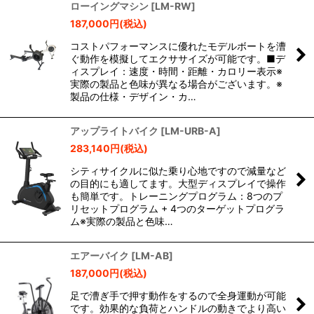
ローイングマシン
[
LM-RW
]
187,000
円
(税込)
コストパフォーマンスに優れたモデルボートを漕
ぐ動作を模擬してエクササイズが可能です。■デ
ィスプレイ：速度・時間・距離・カロリー表示※
実際の製品と色味が異なる場合がございます。※
製品の仕様・デザイン・カ…
アップライトバイク
[
LM-URB-A
]
283,140
円
(税込)
シティサイクルに似た乗り心地ですので減量など
の目的にも適してます。大型ディスプレイで操作
も簡単です。トレーニングプログラム：8つのプ
リセットプログラム + 4つのターゲットプログラ
ム※実際の製品と色味…
エアーバイク
[
LM-AB
]
187,000
円
(税込)
足で漕ぎ手で押す動作をするので全身運動が可能
です。効果的な負荷とハンドルの動きでより高い