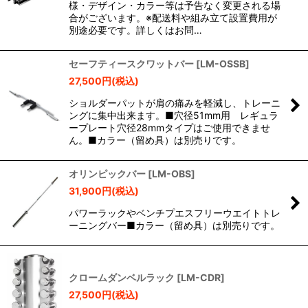
様・デザイン・カラー等は予告なく変更される場
合がございます。※配送料や組み立て設置費用が
別途必要です。詳しくはお問…
セーフティースクワットバー
[
LM-OSSB
]
27,500
円
(税込)
ショルダーパットが肩の痛みを軽減し、トレーニ
ングに集中出来ます。■穴径51mm用 レギュラ
ープレート穴径28mmタイプはご使用できませ
ん。■カラー（留め具）は別売りです。
オリンピックバー
[
LM-OBS
]
31,900
円
(税込)
パワーラックやベンチプエスフリーウエイトトレ
ーニングバー■カラー（留め具）は別売りです。
クロームダンベルラック
[
LM-CDR
]
27,500
円
(税込)