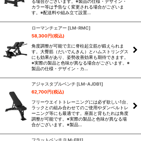
る場合がございます。※製品の仕様・デザイン・
カラー等は予告なく変更される場合がございま
す。※配送料や組み立て設置…
ローマンチェアー
[
LM-RMC
]
58,300
円
(税込)
角度調整が可能で主に脊柱起立筋が鍛えられま
す。大臀筋（だいでんきん）とハムストリングス
にも効果があり、姿勢改善効果も期待できます。
※実際の製品と色味が異なる場合がございます。※
製品の仕様・デザイン・カ…
アジャスタブルベンチ
[
LM-AJDB1
]
62,700
円
(税込)
フリーウエイトトレーニングには必ず欲しい1台、
ラックとの組み合わせてのご使用やダンベルトレ
ーニング等にも最適です。座面と背もたれは角度
調整が可能です。※実際の製品と色味が異なる場
合がございます。※製品…
フラットベンチ
[
LM-FB1
]