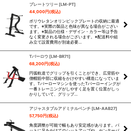
プレートツリー
[
LM-PT
]
44,000
円
(税込)
ポリウレタンオリンピックプレートの収納に最適
です。※実際の製品と色味が異なる場合がござい
ます。※製品の仕様・デザイン・カラー等は予告
なく変更される場合がございます。※配送料や組
み立て設置費用が別途必要…
Tバーロウ
[
LM-BR71
]
68,200
円
(税込)
円弧軌道でグリップを引くことができ、広背筋や
僧帽筋中部に収縮をかけやすい構造になっていま
す。Tバーローマシンを使ったTバーローイングが
一番トレーニングがしやすく足を置く位置がしっ
かりしていて、グリップ…
アジャスタブルアドミナルベンチ
[
LM-AAB27
]
57,750
円
(税込)
角度調整が可能で幅もあり安定感があります。パ
ットに足をかけてのシットアップや、センターバ