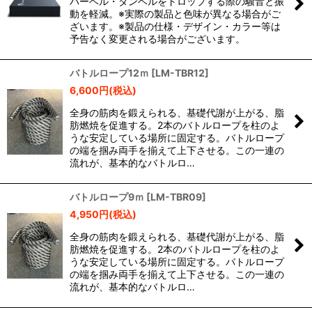
バーベル・ダンベルをドロップする際の騒音と振
動を軽減。※実際の製品と色味が異なる場合がご
ざいます。※製品の仕様・デザイン・カラー等は
予告なく変更される場合がございます。
バトルロープ12ｍ
[
LM-TBR12
]
6,600
円
(税込)
全身の筋肉を鍛えられる、基礎代謝が上がる、脂
肪燃焼を促進する。2本のバトルロープを柱のよ
うな安定している場所に固定する。バトルロープ
の端を掴み両手を揃えて上下させる。この一連の
流れが、基本的なバトルロ…
バトルロープ9ｍ
[
LM-TBR09
]
4,950
円
(税込)
全身の筋肉を鍛えられる、基礎代謝が上がる、脂
肪燃焼を促進する。2本のバトルロープを柱のよ
うな安定している場所に固定する。バトルロープ
の端を掴み両手を揃えて上下させる。この一連の
流れが、基本的なバトルロ…