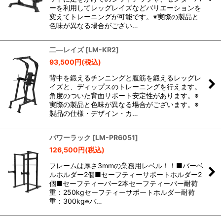
ーを利用してレッグレイズなどバリエーションを
変えてトレーニングが可能です。※実際の製品と
色味が異なる場合がござい…
二―レイズ
[
LM-KR2
]
93,500
円
(税込)
背中を鍛えるチンニングと腹筋を鍛えるレッグレ
イズと、ディップスのトレーニングを行えます。
角度のついた背面サポート安定性があります。※
実際の製品と色味が異なる場合がございます。※
製品の仕様・デザイン・カ…
パワーラック
[
LM-PR6051
]
126,500
円
(税込)
フレームは厚さ3mmの業務用レベル！！■バーベ
ルホルダー2個■セーフティーサポートホルダー2
個■セーフティーバー2本セーフティーバー耐荷
重：250kgセーフティーサポートホルダー耐荷
重：300kg※バ…