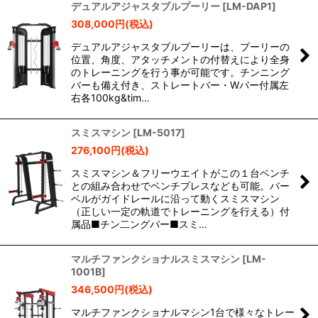
デュアルアジャスタブルプーリー
[
LM-DAP1
]
308,000
円
(税込)
デュアルアジャスタブルプーリー​は、プーリーの
位置、角度、アタッチメントの付替えにより全身
のトレーニングを行う事が可能です。チンニング
バーも備え付き、ストレートバー・Wバー付属左
右各100kg&tim…
スミスマシン
[
LM-5017
]
276,100
円
(税込)
スミスマシン＆フリーウエイトがこの１台ベンチ
との組み合わせでベンチプレスなども可能。バー
ベルがガイドレールに沿って動くスミスマシン
（正しい一定の軌道でトレーニングを行える）付
属品■チン二ングバー■スミ…
マルチファンクショナルスミスマシン
[
LM-
1001B
]
346,500
円
(税込)
マルチファンクショナルマシン1台で様々なトレー