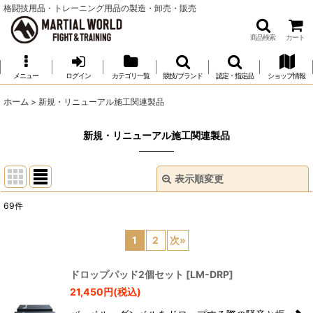
格闘技用品・トレーニング用品の製造・卸売・販売
商品検索
カート
メニュー
ログイン
カテゴリ一覧
競技/ブランド
認定・指定品
ショップ情報
ホーム
>
新規・リニューアル施工関連製品
新規・リニューアル施工関連製品
表示順変更
閉じる
69
件
表示数
:
1
2
次
»
並び順
:
ドロップパッド2個セット
[
LM-DRP
]
21,450
円
(税込)
絞り込む