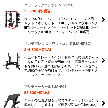
パワーラックコンボ
[
LM-PRC1
]
363,000
円
(税込)
ラック本体に＋ベンチ＋Tバートレーニング用シ
ャフト２本がセット！！■アジャスタブルベンチ
■Tバーローホルダー・バーセット2箇所■バーベ
ルクラッチ×2■セーフティーバー×2■幅調…
ベンチプレス スクワットコンボ
[
LM-BPSC
]
214,500
円
(税込)
ウエイトプレートを付けた状態でも後部のジャッ
キを使用し高さ調節が可能です。高重量のウエイ
トを付けた状態でも調節が可能。プレートを外し
て調節の手間が省けます。ベンチシートを取り外
してスクワットラックとし…
プリチャーカール
[
LM-PC
]
52,800
円
(税込)
シートの位置調整も可能でスタートポジションも
簡単におこなえます。※実際の製品と色味が異な