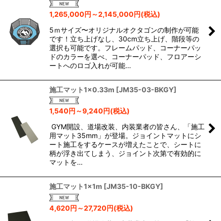
1,265,000
円
～2,145,000
円
(税込)
5ｍサイズ〜オリジナルオクタゴンの制作が可能
です！立ち上げなし、30cm立ち上げ、階段等の
選択も可能です。フレームパッド、コーナーパッ
ドのカラーを選べ、コーナーパッド、フロアーシ
ートへのロゴ入れが可能…
施工マット1×0.33m
[
JM35-03-BKGY
]
1,540
円
～9,240
円
(税込)
GYM開設、道場改装、内装業者の皆さん、「施工
用マット35mm」が登場。ジョイントマットにシ
ート施工をするケースが増えたことで、シートに
柄が浮き出てしまう、ジョイント次第で有効的に
マットを…
施工マット1×1m
[
JM35-10-BKGY
]
4,620
円
～27,720
円
(税込)