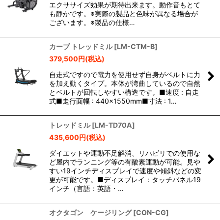
エクササイズ効果が期待出来ます。動作音もとて
も静かです。※実際の製品と色味が異なる場合が
ございます。※製品の仕様…
カーブ トレッドミル
[
LM-CTM-B
]
379,500
円
(税込)
自走式ですので電力を使用せず自身がベルトに力
を加え動くタイプ。本体が湾曲しているので自然
とベルトが回転しやすい構造です。■速度 : 自走
式■走行面幅 : 440×1550mm■寸法 : 1…
トレッドミル
[
LM-TD70A
]
435,600
円
(税込)
ダイエットや運動不足解消、リハビリでの使用な
ど屋内でランニング等の有酸素運動が可能。見や
すい19インチディスプレイで速度や傾斜などの変
更が可能です。■ディスプレイ：タッチパネル19
インチ（言語：英語・…
オクタゴン ケージリング
[
CON-CG
]