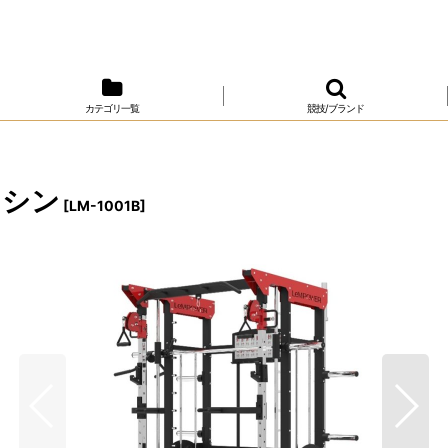
カテゴリ一覧
競技/ブランド
マシン
[
LM-1001B
]