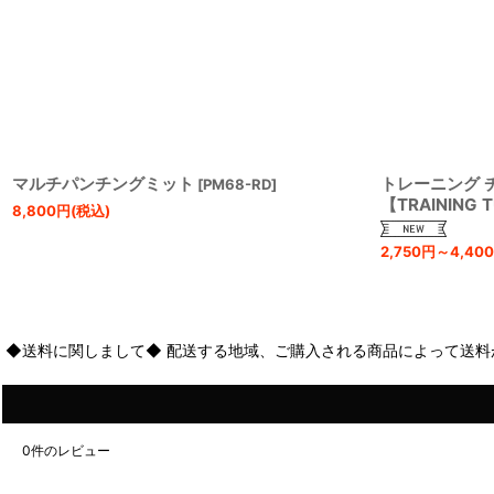
マルチパンチングミット
トレーニング 
[
PM68-RD
]
【TRAINING 
8,800
円
(税込)
2,750
円
～4,400
◆送料に関しまして◆ 配送する地域、ご購入される商品によって送料
0
件のレビュー