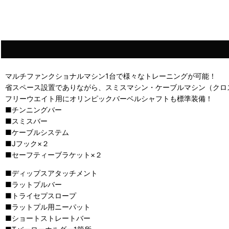
マルチファンクショナルマシン1台で様々なトレーニングが可能！
省スペース設置でありながら、スミスマシン・ケーブルマシン（クロ
フリーウエイト用にオリンピックバーベルシャフトも標準装備！
■チンニングバー
■スミスバー
■ケーブルシステム
■Jフック×２
■セーフティーブラケット×２
■ディップスアタッチメント
■ラットプルバー
■トライセプスロープ
■ラットプル用ニーパット
■ショートストレートバー