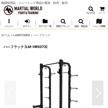
格闘技用品・トレーニング用品の製造・卸売・販売
商品検索
カート
メニュー
ログイン
カテゴリ一覧
競技/ブランド
認定・指定品
ショップ情報
ホーム
>
LeMPOWER
>
ハ―フラック
ハ―フラック
[
LM-HR5073
]