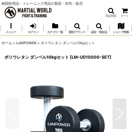
格闘技用品・トレーニング用品の製造・卸売・販売
商品検索
カート
メニュー
ログイン
カテゴリ一覧
競技/ブランド
認定・指定品
ショップ情報
ホーム
>
LeMPOWER
>
ポリウレタン ダンベル10kgセット
ポリウレタン ダンベル10kgセット
[
LM-UD10000-SET
]