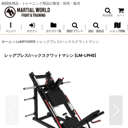
格闘技用品・トレーニング用品の製造・卸売・販売
商品検索
カート
メニュー
ログイン
カテゴリ一覧
競技/ブランド
認定・指定品
ショップ情報
ホーム
>
LeMPOWER
>
レッグプレス/ハックスクワットマシン
レッグプレス/ハックスクワットマシン
[
LM-LPHS
]