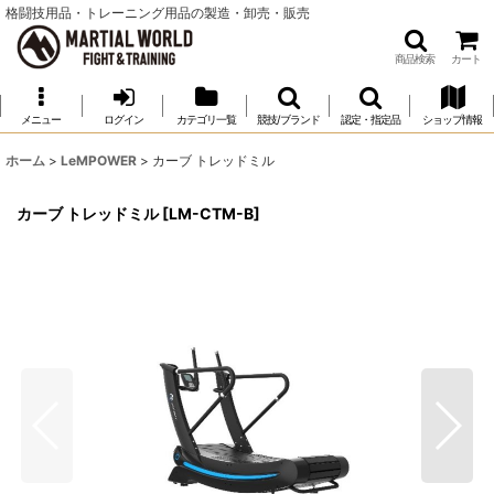
格闘技用品・トレーニング用品の製造・卸売・販売
商品検索
カート
メニュー
ログイン
カテゴリ一覧
競技/ブランド
認定・指定品
ショップ情報
ホーム
>
LeMPOWER
>
カーブ トレッドミル
カーブ トレッドミル
[
LM-CTM-B
]