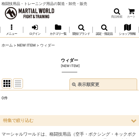
格闘技用品・トレーニング用品の製造・卸売・販売
商品検索
カート
メニュー
ログイン
カテゴリ一覧
競技/ブランド
認定・指定品
ショップ情報
ホーム
>
NEW ITEM
>
ウィダー
ウィダー
[
NEW ITEM
]
表示順変更
閉じる
0
件
表示数
:
並び順
:
特集で絞り込む
マーシャルワールドは、格闘技用品（空手・ボクシング・キックボク
絞り込む
空手