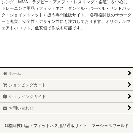
シング・MMA・ラグビー・アメフト・レスリング・柔道）を中心に
トレーニング用品（フィットネス・ダンベル・バーベル・サンドバッ
MMA総合格闘技
ク・ジョイントマット）扱う専門通販サイト。 各種格闘技のサポータ
ーも充実、安全性・デザイン性にも注力しております。オリジナルウ
柔術
ェアも小ロット、低安価で作成も可能です。
柔道
ボクシング
キックボクシング
ホーム
少林寺拳法
ショッピングカート
サンボ
ショッピングガイド
レスリング
お問い合わせ
RUGBY
MARTIAL WORLD
©格闘技用品・フィットネス用品通販サイト マーシャルワールド