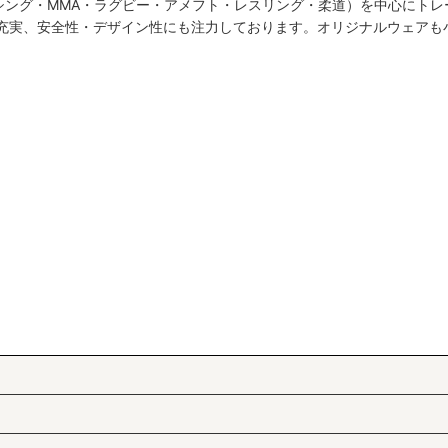
シング・MMA・ラグビー・アメフト・レスリング・柔道）を中心にトレ
絞り込む
も充実、安全性・デザイン性にも注力しております。オリジナルウェアも