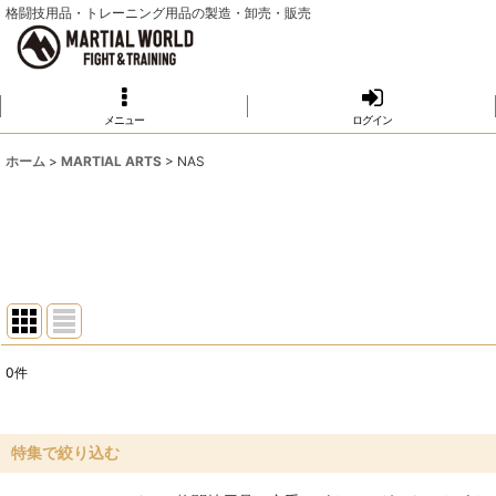
格闘技用品・トレーニング用品の製造・卸売・販売
メニュー
ログイン
ホーム
>
MARTIAL ARTS
>
NAS
0
件
表示数
:
並び順
:
特集で絞り込む