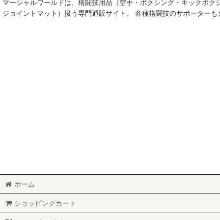
マーシャルワールドは、格闘技用品（空手・ボクシング・キックボク
空手
ジョイントマット）扱う専門通販サイト。 各種格闘技のサポーター
MMA総合格闘技
柔術
柔道
ボクシング
キックボクシング
少林寺拳法
サンボ
レスリング
ホーム
RUGBY
ショッピングカート
MARTIAL WORLD