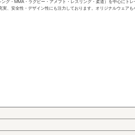
シング・MMA・ラグビー・アメフト・レスリング・柔道）を中心にトレ
絞り込む
も充実、安全性・デザイン性にも注力しております。オリジナルウェアも