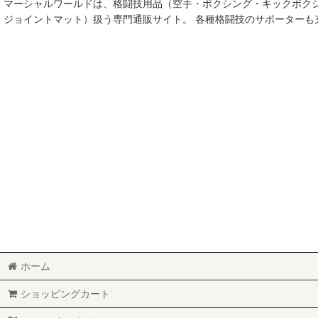
マーシャルワールドは、格闘技用品（空手・ボクシング・キックボク
空手
ジョイントマット）扱う専門通販サイト。 各種格闘技のサポーター
MMA総合格闘技
柔術
柔道
ボクシング
キックボクシング
少林寺拳法
サンボ
レスリング
ホーム
RUGBY
ショッピングカート
MARTIAL WORLD