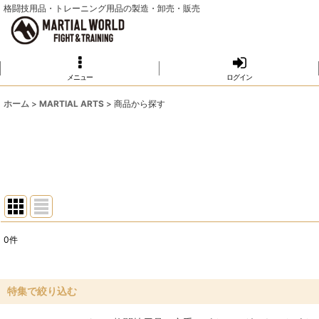
格闘技用品・トレーニング用品の製造・卸売・販売
メニュー
ログイン
ホーム
>
MARTIAL ARTS
>
商品から探す
0
件
表示数
:
並び順
:
特集で絞り込む