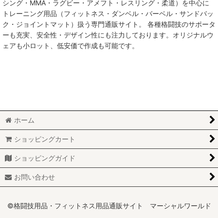
シング・MMA・ラグビー・アメフト・レスリング・柔道）を中心に
トレーニング用品（フィットネス・ダンベル・バーベル・サンドバッ
MMA総合格闘技
ク・ジョイントマット）扱う専門通販サイト。 各種格闘技のサポータ
ーも充実、安全性・デザイン性にも注力しております。オリジナルウ
柔術
ェアも小ロット、低安価で作成も可能です。
柔道
ボクシング
キックボクシング
ホーム
少林寺拳法
ショッピングカート
サンボ
ショッピングガイド
レスリング
お問い合わせ
RUGBY
MARTIAL WORLD
©格闘技用品・フィットネス用品通販サイト マーシャルワールド