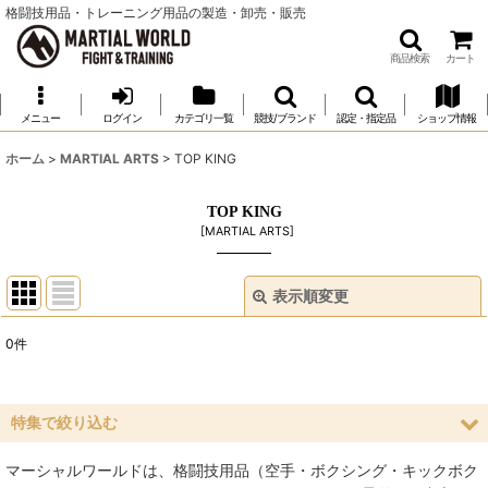
格闘技用品・トレーニング用品の製造・卸売・販売
商品検索
カート
メニュー
ログイン
カテゴリ一覧
競技/ブランド
認定・指定品
ショップ情報
ホーム
>
MARTIAL ARTS
>
TOP KING
TOP KING
[
MARTIAL ARTS
]
表示順変更
閉じる
0
件
表示数
:
並び順
:
特集で絞り込む
マーシャルワールドは、格闘技用品（空手・ボクシング・キックボク
絞り込む
空手