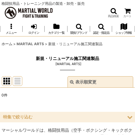
格闘技用品・トレーニング用品の製造・卸売・販売
商品検索
カート
メニュー
ログイン
カテゴリ一覧
競技/ブランド
認定・指定品
ショップ情報
ホーム
>
MARTIAL ARTS
>
新規・リニューアル施工関連製品
新規・リニューアル施工関連製品
[
MARTIAL ARTS
]
表示順変更
閉じる
0
件
表示数
:
並び順
:
特集で絞り込む
マーシャルワールドは、格闘技用品（空手・ボクシング・キックボク
絞り込む
空手