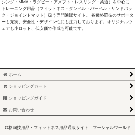
シング・MMA・ラグビー・アメフト・レスリング・柔道）を中心に
トレーニング用品（フィットネス・ダンベル・バーベル・サンドバッ
MMA総合格闘技
ク・ジョイントマット）扱う専門通販サイト。 各種格闘技のサポータ
ーも充実、安全性・デザイン性にも注力しております。オリジナルウ
柔術
ェアも小ロット、低安価で作成も可能です。
柔道
ボクシング
キックボクシング
ホーム
少林寺拳法
ショッピングカート
サンボ
ショッピングガイド
レスリング
お問い合わせ
RUGBY
MARTIAL WORLD
©格闘技用品・フィットネス用品通販サイト マーシャルワールド