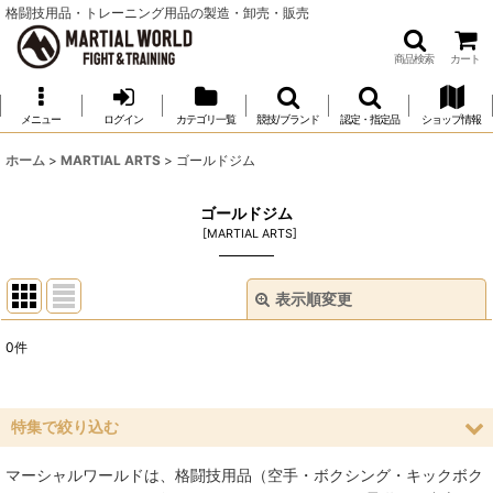
格闘技用品・トレーニング用品の製造・卸売・販売
商品検索
カート
メニュー
ログイン
カテゴリ一覧
競技/ブランド
認定・指定品
ショップ情報
ホーム
>
MARTIAL ARTS
>
ゴールドジム
ゴールドジム
[
MARTIAL ARTS
]
表示順変更
閉じる
0
件
表示数
:
並び順
:
特集で絞り込む
マーシャルワールドは、格闘技用品（空手・ボクシング・キックボク
絞り込む
空手