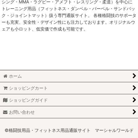
シング・MMA・ラグビー・アメフト・レスリング・柔道）を中心に
トレーニング用品（フィットネス・ダンベル・バーベル・サンドバッ
MMA総合格闘技
ク・ジョイントマット）扱う専門通販サイト。 各種格闘技のサポータ
ーも充実、安全性・デザイン性にも注力しております。オリジナルウ
柔術
ェアも小ロット、低安価で作成も可能です。
柔道
ボクシング
キックボクシング
ホーム
少林寺拳法
ショッピングカート
サンボ
ショッピングガイド
レスリング
お問い合わせ
RUGBY
MARTIAL WORLD
©格闘技用品・フィットネス用品通販サイト マーシャルワールド