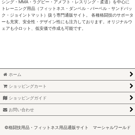
シング・MMA・ラグビー・アメフト・レスリング・柔道）を中心に
トレーニング用品（フィットネス・ダンベル・バーベル・サンドバッ
MMA総合格闘技
ク・ジョイントマット）扱う専門通販サイト。 各種格闘技のサポータ
ーも充実、安全性・デザイン性にも注力しております。オリジナルウ
柔術
ェアも小ロット、低安価で作成も可能です。
柔道
ボクシング
キックボクシング
ホーム
少林寺拳法
ショッピングカート
サンボ
ショッピングガイド
レスリング
お問い合わせ
RUGBY
MARTIAL WORLD
©格闘技用品・フィットネス用品通販サイト マーシャルワールド