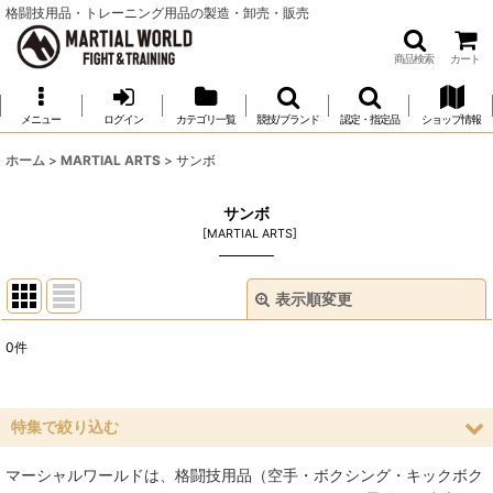
格闘技用品・トレーニング用品の製造・卸売・販売
商品検索
カート
メニュー
ログイン
カテゴリ一覧
競技/ブランド
認定・指定品
ショップ情報
ホーム
>
MARTIAL ARTS
>
サンボ
サンボ
[
MARTIAL ARTS
]
表示順変更
閉じる
0
件
表示数
:
並び順
:
特集で絞り込む
マーシャルワールドは、格闘技用品（空手・ボクシング・キックボク
絞り込む
空手